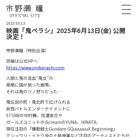
2025.05.13
映画「鬼ベラシ」2025年6月13日(金) 公開
決定！
市野瀬瞳（特別出演）
詳細は公式HPへ
https://www.oniberashi.com
人間と鬼の混血“鬼女”の
根絶に国が放った施策。
それは鬼のツノ狩りだった…
鬼伝説の町・鬼北町で広げられる
妖怪バトルエンターテイメントに
STU48の中村舞、信濃宙花や
ガールズユニットのiScreamのYUNA、HINATA、
現在注目の『機動戦士Gundam GQuuuuuuX Beginning』
でシュウジ・イトウ役の土屋神葉など注目のアーティストたちが